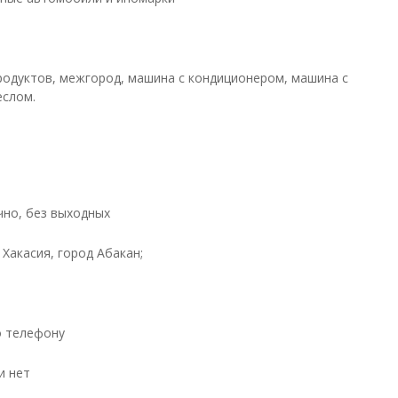
родуктов, межгород, машина с кондиционером, машина с
еслом.
чно, без выходных
Хакасия, город Абакан;
о телефону
и нет