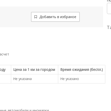
По
Добавить в избраное
Т
асчет
роду
Цена за 1 км за городом
Время ожидания (беспл.)
Не указана
Не указано
ные автомобили и иномарки