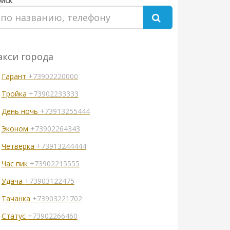
иск
акси города
Гарант
+73902220000
Тройка
+73902233333
День ночь
+73913255444
Эконом
+73902264343
Четверка
+73913244444
Час пик
+73902215555
Удача
+73903122475
Тачанка
+73903221702
Статус
+73902266460