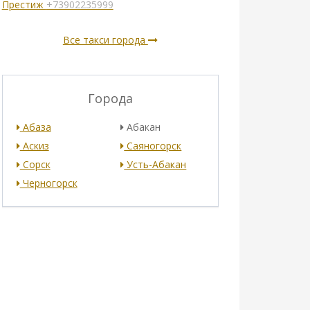
Престиж
+73902235999
Все такси города
Города
Абаза
Абакан
Аскиз
Саяногорск
Сорск
Усть-Абакан
Черногорск