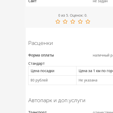
Сайт
не задан
0
из
5.
Оценок:
0
.
Расценки
Форма оплаты
наличный р
Стандарт
Цена посадки
Цена за 1 км по го
80 рублей
Не указана
Автопарк и доп.услуги
Транспорт
отечествен