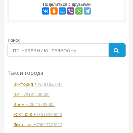
Поделиться с друзьями
Поиск
Такси города
Виктория
+79181825711
Юг
+79184500800
Вояж
+78613339000
ЕСЗТ-058
+78613330000
Лика-cars
+79897727612