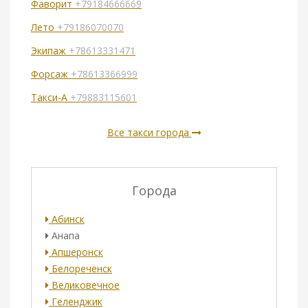
Фаворит
+79184666669
Лето
+79186070070
Экипаж
+78613331471
Форсаж
+78613366999
Такси-А
+79883115601
Все такси города
Города
Абинск
Анапа
Апшеронск
Белореченск
Великовечное
Геленджик