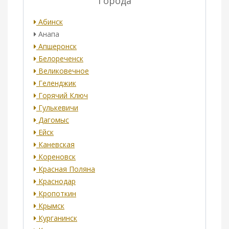
Города
Абинск
Анапа
Апшеронск
Белореченск
Великовечное
Геленджик
Горячий Ключ
Гулькевичи
Дагомыс
Ейск
Каневская
Кореновск
Красная Поляна
Краснодар
Кропоткин
Крымск
Курганинск