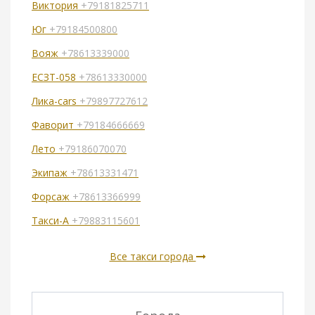
Виктория
+79181825711
Юг
+79184500800
Вояж
+78613339000
ЕСЗТ-058
+78613330000
Лика-cars
+79897727612
Фаворит
+79184666669
Лето
+79186070070
Экипаж
+78613331471
Форсаж
+78613366999
Такси-А
+79883115601
Все такси города