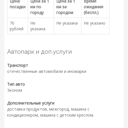
Цена
Цена за 1
Цена за 1
Время
посадки
км по
км за
ожидания
городу
городом
(беспл.)
70
Не
Не указана
Не указано
рублей
указана
Автопарк и доп.услуги
Транспорт
отечественные автомобили и иномарки
Тип авто
Эконом
Дополнительные услуги
доставка продуктов, межгород, машина с
кондиционером, машина с детским креслом.