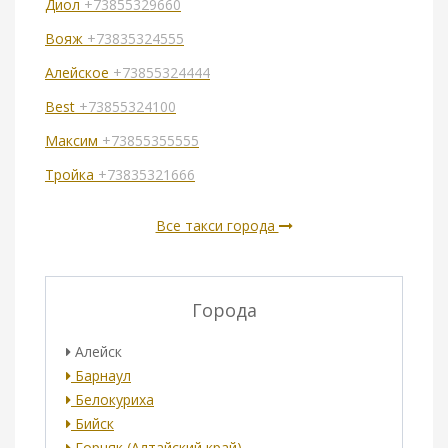
Диол
+73855329660
Вояж
+73835324555
Алейское
+73855324444
Best
+73855324100
Максим
+73855355555
Тройка
+73835321666
Все такси города
Города
Алейск
Барнаул
Белокуриха
Бийск
Горняк (Алтайский край)