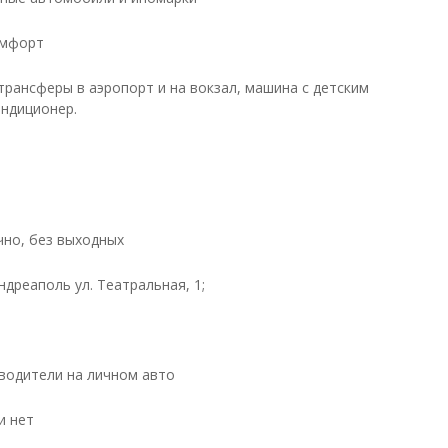
омфорт
трансферы в аэропорт и на вокзал, машина с детским
ондиционер.
чно, без выходных
Андреаполь ул. Театральная, 1;
водители на личном авто
и нет