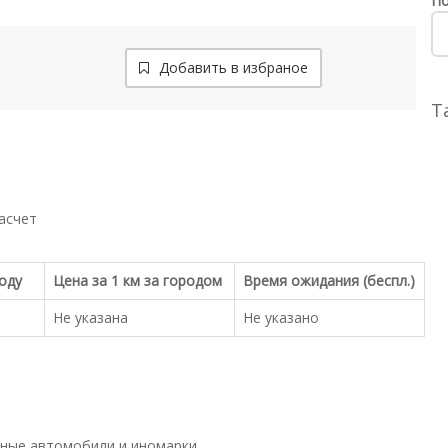
По
Добавить в избраное
Т
асчет
роду
Цена за 1 км за городом
Время ожидания (беспл.)
Не указана
Не указано
ные автомобили и иномарки