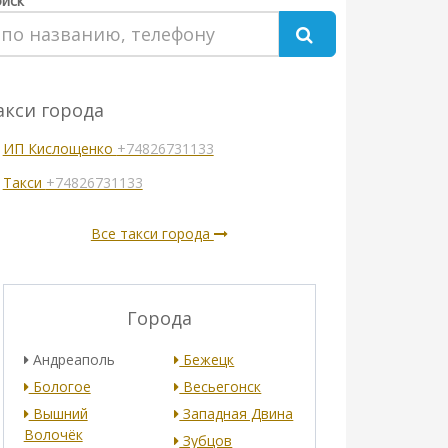
иск
акси города
ИП Кислощенко
+74826731133
Такси
+74826731133
Все такси города
Города
Андреаполь
Бежецк
Бологое
Весьегонск
Вышний
Западная Двина
Волочёк
Зубцов