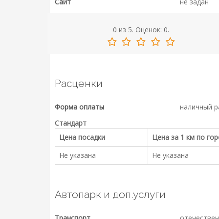
Сайт
не задан
0
из
5.
Оценок:
0
.
Расценки
Форма оплаты
наличный р
Стандарт
Цена посадки
Цена за 1 км по го
Не указана
Не указана
Автопарк и доп.услуги
Транспорт
отечествен