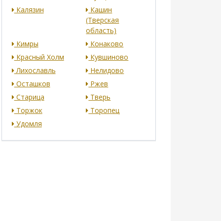
Калязин
Кашин
(Тверская
область)
Кимры
Конаково
Красный Холм
Кувшиново
Лихославль
Нелидово
Осташков
Ржев
Старица
Тверь
Торжок
Торопец
Удомля