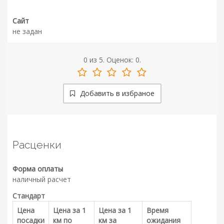
Сайт
не задан
0
из
5.
Оценок:
0
.
Добавить в избраное
Расценки
Форма оплаты
наличный расчет
Стандарт
Цена
Цена за 1
Цена за 1
Время
посадки
км по
км за
ожидания