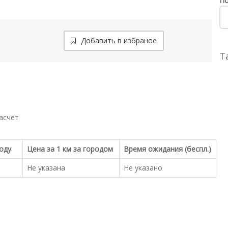
По
Добавить в избраное
Т
асчет
роду
Цена за 1 км за городом
Время ожидания (беспл.)
Не указана
Не указано