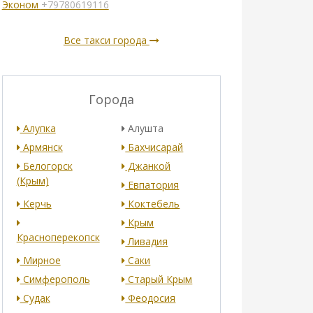
Эконом
+79780619116
Все такси города
Города
Алупка
Алушта
Армянск
Бахчисарай
Белогорск
Джанкой
(Крым)
Евпатория
Керчь
Коктебель
Крым
Красноперекопск
Ливадия
Мирное
Саки
Симферополь
Старый Крым
Судак
Феодосия