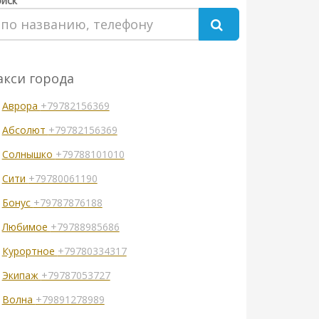
иск
акси города
Аврора
+79782156369
Абсолют
+79782156369
Солнышко
+79788101010
Сити
+79780061190
Бонус
+79787876188
Любимое
+79788985686
Курортное
+79780334317
Экипаж
+79787053727
Волна
+79891278989