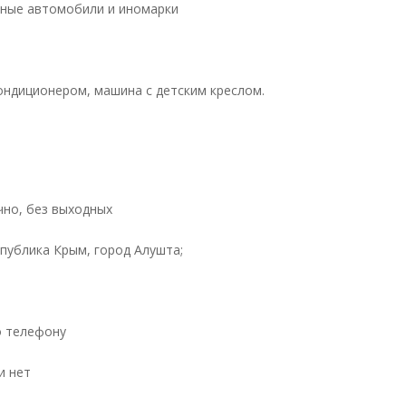
ные автомобили и иномарки
ондиционером, машина с детским креслом.
чно, без выходных
спублика Крым, город Алушта;
о телефону
и нет