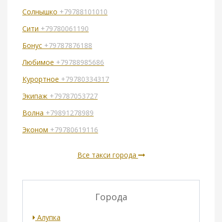
Солнышко
+79788101010
Сити
+79780061190
Бонус
+79787876188
Любимое
+79788985686
Курортное
+79780334317
Экипаж
+79787053727
Волна
+79891278989
Эконом
+79780619116
Все такси города
Города
Алупка