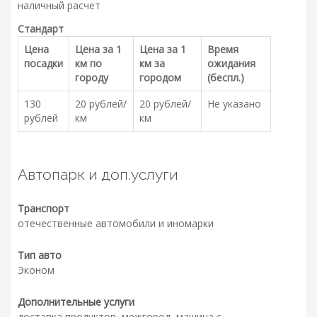
наличный расчет
Стандарт
Цена
Цена за 1
Цена за 1
Время
посадки
км по
км за
ожидания
городу
городом
(беспл.)
130
20 рублей/
20 рублей/
Не указано
рублей
км
км
Автопарк и доп.услуги
Транспорт
отечественные автомобили и иномарки
Тип авто
Эконом
Дополнительные услуги
доставка продуктов, межгород, машина с