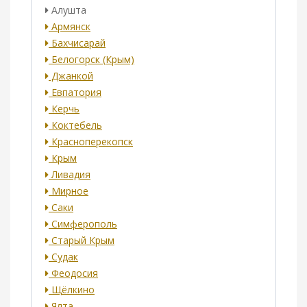
Алушта
Армянск
Бахчисарай
Белогорск (Крым)
Джанкой
Евпатория
Керчь
Коктебель
Красноперекопск
Крым
Ливадия
Мирное
Саки
Симферополь
Старый Крым
Судак
Феодосия
Щёлкино
Ялта