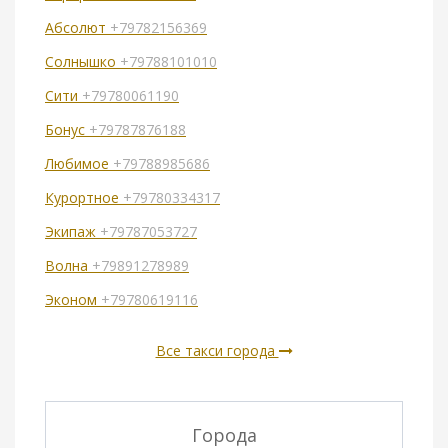
Абсолют
+79782156369
Солнышко
+79788101010
Сити
+79780061190
Бонус
+79787876188
Любимое
+79788985686
Курортное
+79780334317
Экипаж
+79787053727
Волна
+79891278989
Эконом
+79780619116
Все такси города
Города