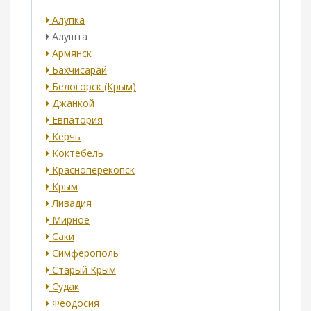
Алупка
Алушта
Армянск
Бахчисарай
Белогорск (Крым)
Джанкой
Евпатория
Керчь
Коктебель
Красноперекопск
Крым
Ливадия
Мирное
Саки
Симферополь
Старый Крым
Судак
Феодосия