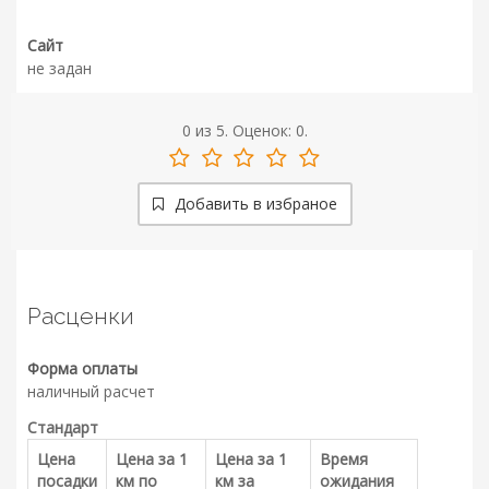
Сайт
не задан
0
из
5.
Оценок:
0
.
Добавить в избраное
Расценки
Форма оплаты
наличный расчет
Стандарт
Цена
Цена за 1
Цена за 1
Время
посадки
км по
км за
ожидания