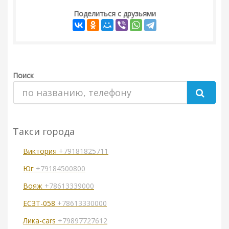
Поделиться с друзьями
Поиск
Такси города
Виктория
+79181825711
Юг
+79184500800
Вояж
+78613339000
ЕСЗТ-058
+78613330000
Лика-cars
+79897727612