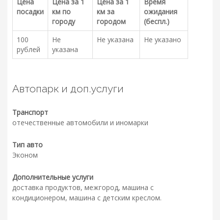
Цена
Цена за 1
Цена за 1
Время
посадки
км по
км за
ожидания
городу
городом
(беспл.)
100
Не
Не указана
Не указано
рублей
указана
Автопарк и доп.услуги
Транспорт
отечественные автомобили и иномарки
Тип авто
Эконом
Дополнительные услуги
доставка продуктов, межгород, машина с
кондиционером, машина с детским креслом.