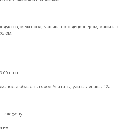
родуктов, межгород, машина с кондиционером, машина с
еслом.
9.00 пн-пт
рманская область, город Апатиты, улица Ленина, 22а;
о телефону
и нет