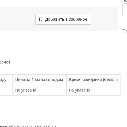
По
Добавить в избраное
Т
асчет
роду
Цена за 1 км за городом
Время ожидания (беспл.)
Не указана
Не указано
ные автомобили и иномарки