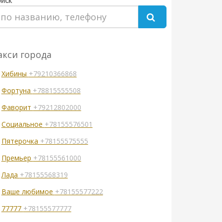
иск
акси города
Хибины
+79210366868
Фортуна
+78815555508
Фаворит
+79212802000
Социальное
+78155576501
Пятерочка
+78155575555
Премьер
+78155561000
Лада
+78155568319
Ваше любимое
+78155577222
77777
+78155577777