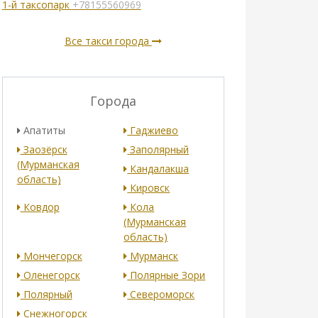
1-й таксопарк
+78155560969
Все такси города
Города
Апатиты
Гаджиево
Заозёрск
Заполярный
(Мурманская
Кандалакша
область)
Кировск
Ковдор
Кола
(Мурманская
область)
Мончегорск
Мурманск
Оленегорск
Полярные Зори
Полярный
Североморск
Снежногорск