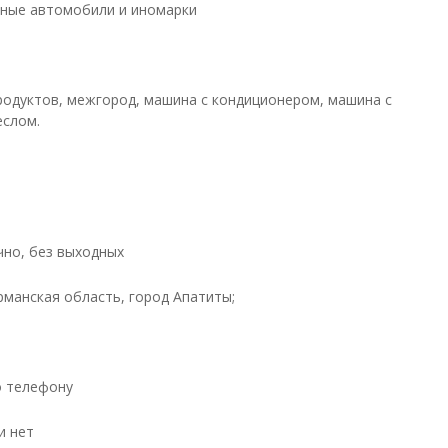
ные автомобили и иномарки
родуктов, межгород, машина с кондиционером, машина с
еслом.
чно, без выходных
рманская область, город Апатиты;
о телефону
и нет