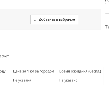
По
Добавить в избраное
Т
асчет
роду
Цена за 1 км за городом
Время ожидания (беспл.)
Не указана
Не указано