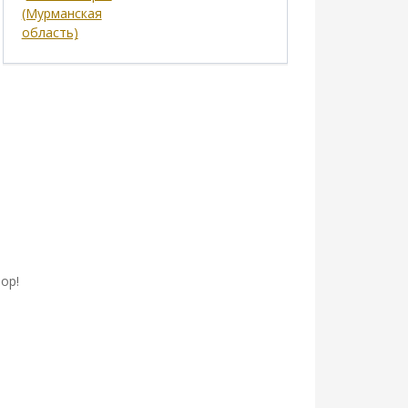
(Мурманская
область)
ор!