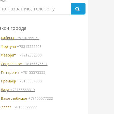
иск
акси города
Хибины
+79210366868
Фортуна
+78815555508
Фаворит
+79212802000
Социальное
+78155576501
Пятерочка
+78155575555
Премьер
+78155561000
Лада
+78155568319
Ваше любимое
+78155577222
77777
+78155577777