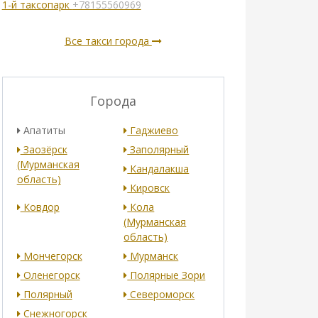
1-й таксопарк
+78155560969
Все такси города
Города
Апатиты
Гаджиево
Заозёрск
Заполярный
(Мурманская
Кандалакша
область)
Кировск
Ковдор
Кола
(Мурманская
область)
Мончегорск
Мурманск
Оленегорск
Полярные Зори
Полярный
Североморск
Снежногорск