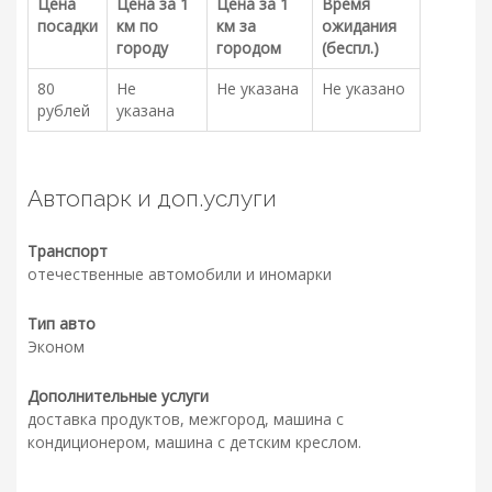
Цена
Цена за 1
Цена за 1
Время
посадки
км по
км за
ожидания
городу
городом
(беспл.)
80
Не
Не указана
Не указано
рублей
указана
Автопарк и доп.услуги
Транспорт
отечественные автомобили и иномарки
Тип авто
Эконом
Дополнительные услуги
доставка продуктов, межгород, машина с
кондиционером, машина с детским креслом.