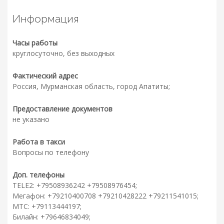
Информация
Часы работы
круглосуточно, без выходных
Фактический адрес
Россия, Мурманская область, город Апатиты;
Предоставление документов
не указано
Работа в такси
Вопросы по телефону
Доп. телефоны
TELE2: +79508936242 +79508976454;
Мегафон: +79210400708 +79210428222 +79211541015;
МТС: +79113444197;
Билайн: +79646834049;