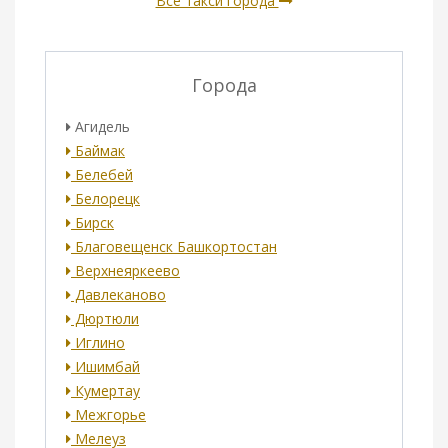
Все такси города
Города
Агидель
Баймак
Белебей
Белорецк
Бирск
Благовещенск Башкортостан
Верхнеяркеево
Давлеканово
Дюртюли
Иглино
Ишимбай
Кумертау
Межгорье
Мелеуз