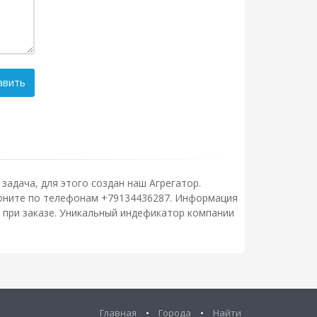
авить
задача, для этого создан наш Агрегатор.
звоните по телефонам +79134436287. Информация
 при заказе. Уникальный индефикатор компании
Главная
•
Города
•
Найти