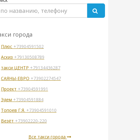
иск
акси города
Плюс
+73904591502
Аскиз
+79130508789
такси ЦЕНТР
+79134436287
САЯНЫ-ЕВРО
+73902274547
Проект
+73904591991
Эдем
+73904591884
Топоев Г.Я.
+73904591010
Везёт
+73902220-220
Все такси города