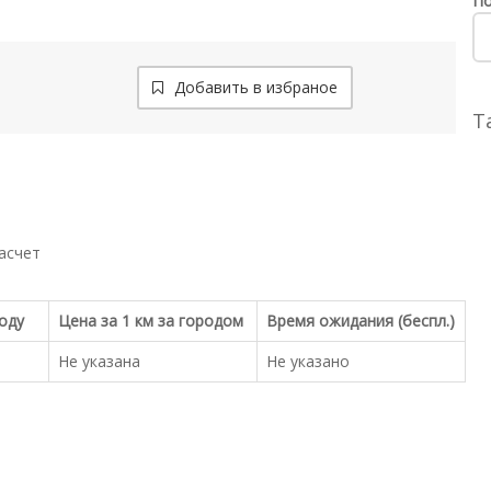
По
Добавить в избраное
Т
асчет
роду
Цена за 1 км за городом
Время ожидания (беспл.)
Не указана
Не указано