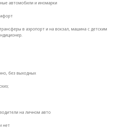
ные автомобили и иномарки
омфорт
трансферы в аэропорт и на вокзал, машина с детским
ондиционер.
чно, без выходных
скиз;
водители на личном авто
и нет