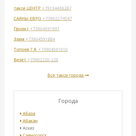
такси ЦЕНТР
+79134436287
САЯНЫ-ЕВРО
+73902274547
Проект
+73904591991
Эдем
+73904591884
Топоев Г.Я.
+73904591010
Везёт
+73902220-220
Все такси города
Города
Абаза
Абакан
Аскиз
Саяногорск