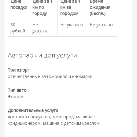
Цена
Цена за 1
Цена за 1
Время
посадки
км по
км за
ожидания
городу
городом
(беспл.)
80
Не
Не указана
Не указано
рублей
указана
Автопарк и доп.услуги
Транспорт
отечественные автомобили и иномарки
Тип авто
Эконом
Дополнительные услуги
доставка продуктов, межгород, машина с
кондиционером, машина с детским креслом.