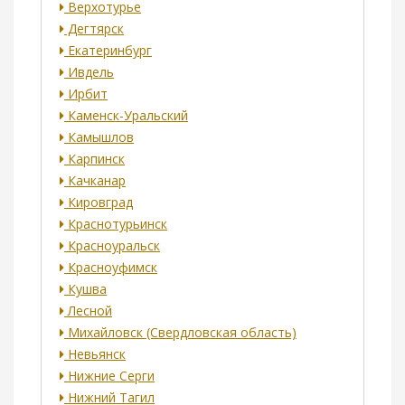
Верхотурье
Дегтярск
Екатеринбург
Ивдель
Ирбит
Каменск-Уральский
Камышлов
Карпинск
Качканар
Кировград
Краснотурьинск
Красноуральск
Красноуфимск
Кушва
Лесной
Михайловск (Свердловская область)
Невьянск
Нижние Серги
Нижний Тагил