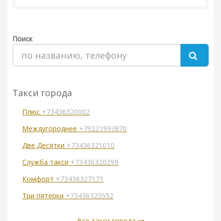
Поиск
Такси города
Плюс
+73436320002
Междугороднее
+79221993870
Две Десятки
+73436321010
Служба такси
+73436320299
Комфорт
+73436327171
Три пятерки
+73436325552
Все такси города