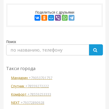
Поделиться с друзьями
Поиск
Такси города
Мандарин
+79053701757
Спутник
+78559272222
Комфорт
+78559253333
NEXT
+79372890928