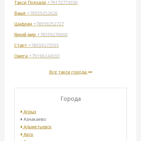
Такси Поехали
+79172773030
Ваше
+78559252020
Шафран
+78559252727
Яркий мир
+78559270000
Старт
+78559272555
Омега
+79196244333
Все такси города
Города
Агрыз
Азнакаево
Альметьевск
Арск