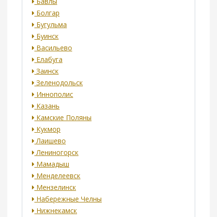
Бавлы
Болгар
Бугульма
Буинск
Васильево
Елабуга
Заинск
Зеленодольск
Иннополис
Казань
Камские Поляны
Кукмор
Лаишево
Лениногорск
Мамадыш
Менделеевск
Мензелинск
Набережные Челны
Нижнекамск