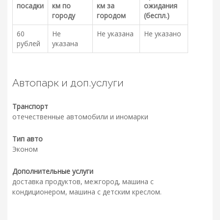
посадки
км по
км за
ожидания
городу
городом
(беспл.)
60
Не
Не указана
Не указано
рублей
указана
Автопарк и доп.услуги
Транспорт
отечественные автомобили и иномарки
Тип авто
Эконом
Дополнительные услуги
доставка продуктов, межгород, машина с
кондиционером, машина с детским креслом.