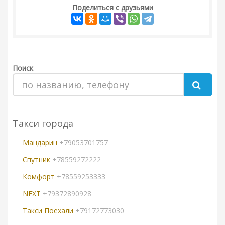
Поделиться с друзьями
Поиск
Такси города
Мандарин
+79053701757
Спутник
+78559272222
Комфорт
+78559253333
NEXT
+79372890928
Такси Поехали
+79172773030