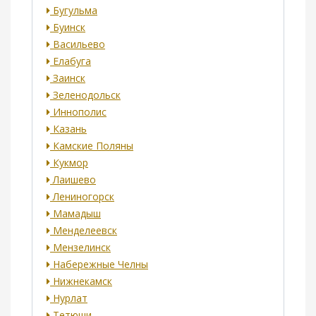
Бугульма
Буинск
Васильево
Елабуга
Заинск
Зеленодольск
Иннополис
Казань
Камские Поляны
Кукмор
Лаишево
Лениногорск
Мамадыш
Менделеевск
Мензелинск
Набережные Челны
Нижнекамск
Нурлат
Тетюши