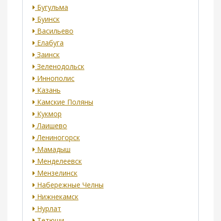
Бугульма
Буинск
Васильево
Елабуга
Заинск
Зеленодольск
Иннополис
Казань
Камские Поляны
Кукмор
Лаишево
Лениногорск
Мамадыш
Менделеевск
Мензелинск
Набережные Челны
Нижнекамск
Нурлат
Тетюши