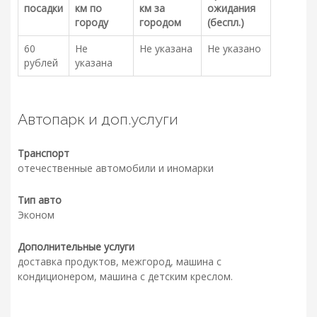
посадки
км по
км за
ожидания
городу
городом
(беспл.)
60
Не
Не указана
Не указано
рублей
указана
Автопарк и доп.услуги
Транспорт
отечественные автомобили и иномарки
Тип авто
Эконом
Дополнительные услуги
доставка продуктов, межгород, машина с
кондиционером, машина с детским креслом.