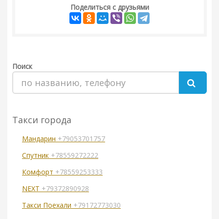
Поделиться с друзьями
Поиск
Такси города
Мандарин
+79053701757
Спутник
+78559272222
Комфорт
+78559253333
NEXT
+79372890928
Такси Поехали
+79172773030