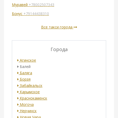
Муравей
+78002507343
Бонус
+79144438310
Все такси города
Города
Агинское
Балей
Баляга
Борзя
Забайкальск
Карымское
Краснокаменск
Могоча
Нерчинск
Новая Чара