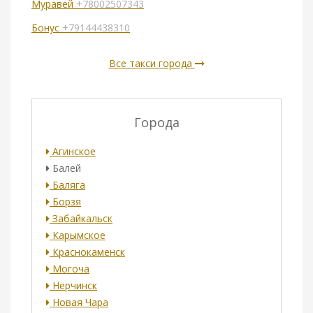
Муравей
+78002507343
Бонус
+79144438310
Все такси города
Города
Агинское
Балей
Баляга
Борзя
Забайкальск
Карымское
Краснокаменск
Могоча
Нерчинск
Новая Чара