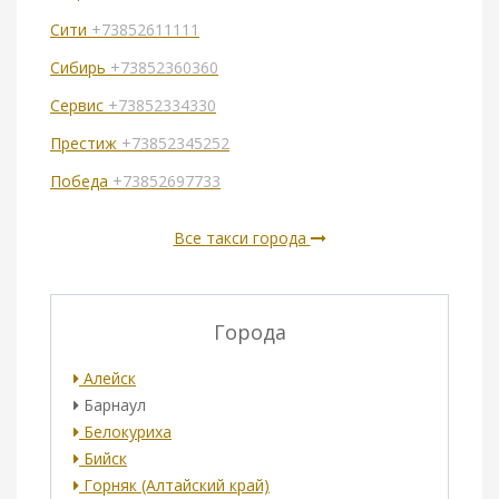
Сити
+73852611111
Сибирь
+73852360360
Сервис
+73852334330
Престиж
+73852345252
Победа
+73852697733
Все такси города
Города
Алейск
Барнаул
Белокуриха
Бийск
Горняк (Алтайский край)