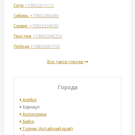
Сити
+73852611111
Сибирь
+73852360360
Сервис
+73852334330
Престиж
+73852345252
Победа
+73852697733
Все такси города
Города
Алейск
Барнаул
Белокуриха
Бийск
Горняк (Алтайский край)