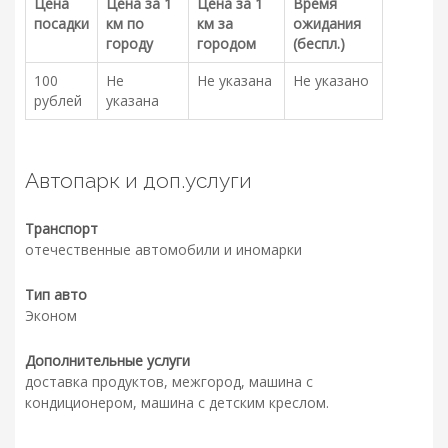
Цена
Цена за 1
Цена за 1
Время
посадки
км по
км за
ожидания
городу
городом
(беспл.)
100
Не
Не указана
Не указано
рублей
указана
Автопарк и доп.услуги
Транспорт
отечественные автомобили и иномарки
Тип авто
Эконом
Дополнительные услуги
доставка продуктов, межгород, машина с
кондиционером, машина с детским креслом.