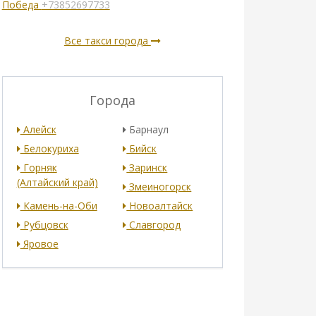
Победа
+73852697733
Все такси города
Города
Алейск
Барнаул
Белокуриха
Бийск
Горняк
Заринск
(Алтайский край)
Змеиногорск
Камень-на-Оби
Новоалтайск
Рубцовск
Славгород
Яровое