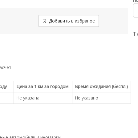
По
Добавить в избраное
Т
асчет
роду
Цена за 1 км за городом
Время ожидания (беспл.)
Не указана
Не указано
ные автомобили и иномарки