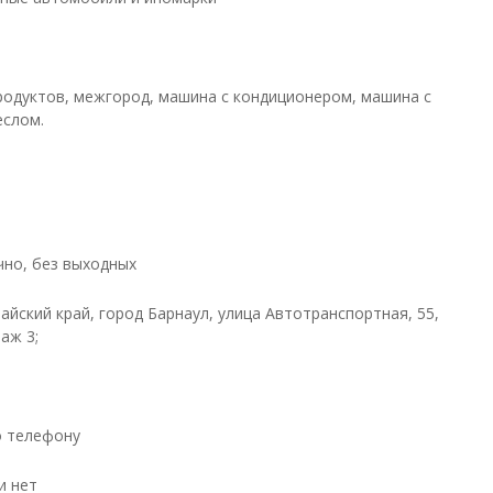
родуктов, межгород, машина с кондиционером, машина с
еслом.
чно, без выходных
айский край, город Барнаул, улица Автотранспортная, 55,
таж 3;
о телефону
и нет