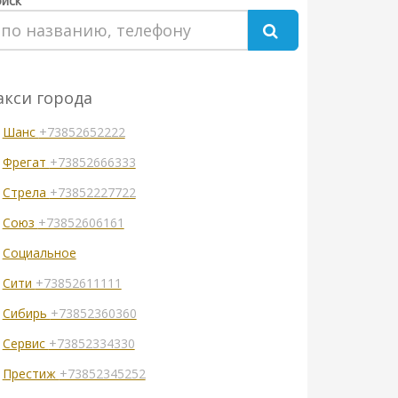
иск
акси города
Шанс
+73852652222
Фрегат
+73852666333
Стрела
+73852227722
Союз
+73852606161
Социальное
Сити
+73852611111
Сибирь
+73852360360
Сервис
+73852334330
Престиж
+73852345252