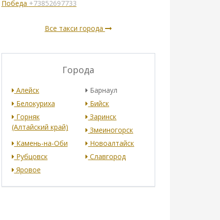
Победа
+73852697733
Все такси города
Города
Алейск
Барнаул
Белокуриха
Бийск
Горняк
Заринск
(Алтайский край)
Змеиногорск
Камень-на-Оби
Новоалтайск
Рубцовск
Славгород
Яровое