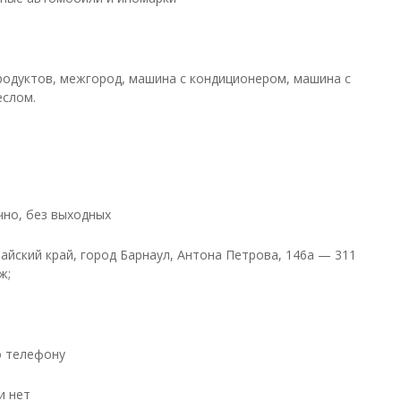
родуктов, межгород, машина с кондиционером, машина с
еслом.
чно, без выходных
тайский край, город Барнаул, Антона Петрова, 146а — 311
ж;
о телефону
и нет