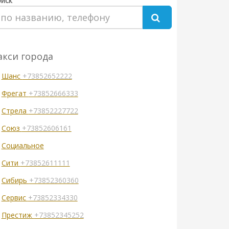
иск
акси города
Шанс
+73852652222
Фрегат
+73852666333
Стрела
+73852227722
Союз
+73852606161
Социальное
Сити
+73852611111
Сибирь
+73852360360
Сервис
+73852334330
Престиж
+73852345252