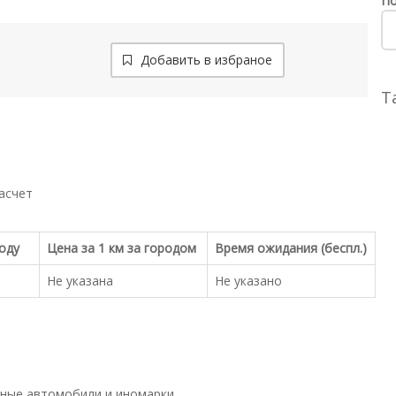
По
Добавить в избраное
Т
асчет
роду
Цена за 1 км за городом
Время ожидания (беспл.)
Не указана
Не указано
ные автомобили и иномарки