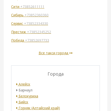
Сити
+73852611111
Сибирь
+73852360360
Сервис
+73852334330
Престиж
+73852345252
Победа
+73852697733
Все такси города
Города
Алейск
Барнаул
Белокуриха
Бийск
Горняк (Алтайский край)