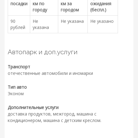
посадки
км по
км за
ожидания
городу
городом
(беспл.)
90
Не
Не указана
Не указано
рублей
указана
Автопарк и доп.услуги
Транспорт
отечественные автомобили и иномарки
Тип авто
Эконом
Дополнительные услуги
доставка продуктов, межгород, машина с
кондиционером, машина с детским креслом.