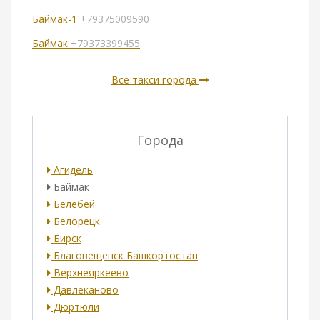
Баймак-1
+79375009590
Баймак
+79373399455
Все такси города
Города
Агидель
Баймак
Белебей
Белорецк
Бирск
Благовещенск Башкортостан
Верхнеяркеево
Давлеканово
Дюртюли