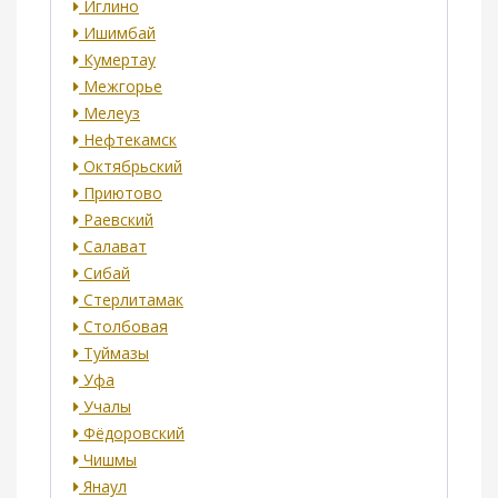
Иглино
Ишимбай
Кумертау
Межгорье
Мелеуз
Нефтекамск
Октябрьский
Приютово
Раевский
Салават
Сибай
Стерлитамак
Столбовая
Туймазы
Уфа
Учалы
Фёдоровский
Чишмы
Янаул