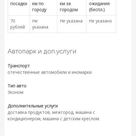
посадки
км по
км за
ожидания
городу
городом
(беспл.)
70
Не
Не указана
Не указано
рублей
указана
Автопарк и доп.услуги
Транспорт
отечественные автомобили и иномарки
Тип авто
Эконом
Дополнительные услуги
доставка продуктов, межгород, машина с
кондиционером, машина с детским креслом.