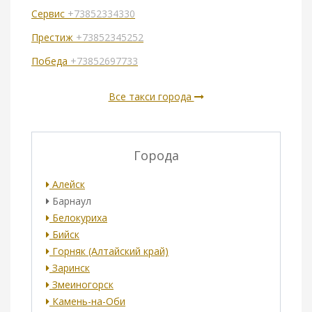
Сервис
+73852334330
Престиж
+73852345252
Победа
+73852697733
Все такси города
Города
Алейск
Барнаул
Белокуриха
Бийск
Горняк (Алтайский край)
Заринск
Змеиногорск
Камень-на-Оби