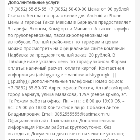
Дополнительные услуги
+7 (3852) 55-55-55 +7 (3852) 50-00-00 Цена: от 90 рублей
Скачать бесплатно приложение для Android и iPhone:
Цены и тарифы Такси Максим в Барнауле предоставляет
3 тарифа: Эконом, Комфорт и Минивэн. А также тарифы
по грузоперевозкам, пассажироперевозкам на
автобусах. Полный прайс-лист по тарифам и ценам
можно просмотреть на официальном сайте компании.
Надбавка за предварительный заказ: 20 рублей. В
Таблице ниже указаны цены по тарифу эконом. Формы
оплаты: наличный расчет, оплата картой. Контактная
информация (adsbygoogle = window.adsbygoogle ||
[]).push({}); Дополнительные телефоны: Номер офиса:
+7 (3852) 55-50-07; Адрес офиса: Россия, Алтайский край,
город Барнаул, улица Малахова, 179А (левое крыло, эт.
1); Режим работы офиса: Пн. – пт.: с 8:00 до 19:00 Сб. –
вс.: с 9:00 до 18:00 Контактное лицо: Собакин Антон
Владимирович; Email: 3852555555@taximaxim.ru;
Официальный сайт: taximaxim.ru. Дополнительная
информация Режим работы: круглосуточно, без
выходных; Документы для отчетов и чеки: не указано;