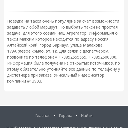
Поездка на такси очень популярна за счет возможности
задавать любой маршрут. Но выбрать такси не простая
задача, для этого создан наш Агрегатор. Информация о
такси Максим которое находится по адресу Россия,
Алтайский край, город Барнаул, улица Малахова,
179А (левое крыло, эт. 1);. Для связи с диспетчером,
позвоните по телефонам +73852555555, +73852500000.
Информация была получена из открытых источников, по
этому обязательно уточняйте все данные по телефону у
диспетчера при заказе. Уникальный индефикатор
компании #13903.
Главная
•
Города
•
Найти
2026 ©
car4you.su /
Агрегатор с актуальными сведениями о такси