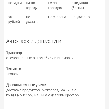
посадки
км по
км за
ожидания
городу
городом
(беспл.)
90
Не
Не указана
Не указано
рублей
указана
Автопарк и доп.услуги
Транспорт
отечественные автомобили и иномарки
Тип авто
Эконом
Дополнительные услуги
доставка продуктов, межгород, машина с
кондиционером, машина с детским креслом.