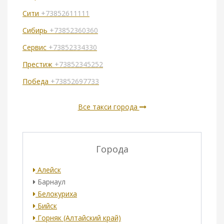
Сити
+73852611111
Сибирь
+73852360360
Сервис
+73852334330
Престиж
+73852345252
Победа
+73852697733
Все такси города
Города
Алейск
Барнаул
Белокуриха
Бийск
Горняк (Алтайский край)