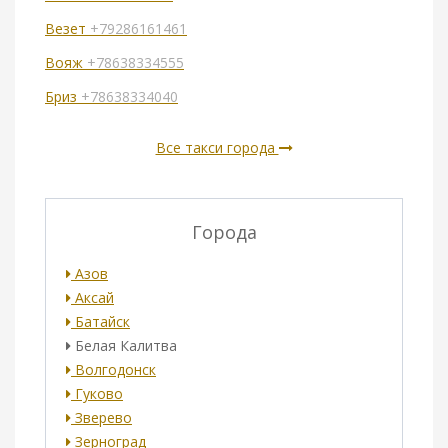
Везет
+79286161461
Вояж
+78638334555
Бриз
+78638334040
Все такси города
Города
Азов
Аксай
Батайск
Белая Калитва
Волгодонск
Гуково
Зверево
Зерноград