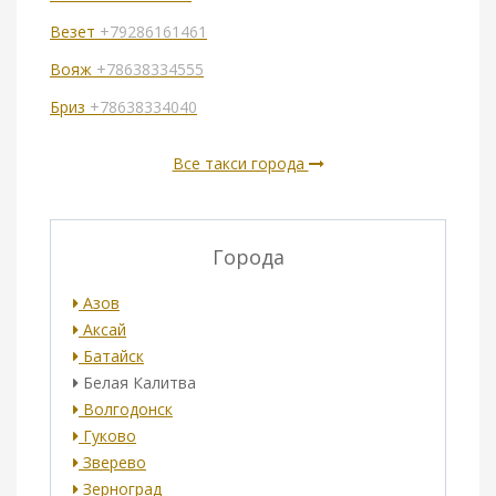
Везет
+79286161461
Вояж
+78638334555
Бриз
+78638334040
Все такси города
Города
Азов
Аксай
Батайск
Белая Калитва
Волгодонск
Гуково
Зверево
Зерноград