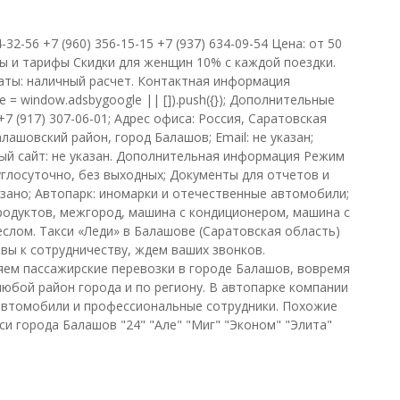
4-32-56 +7 (960) 356-15-15 +7 (937) 634-09-54 Цена: от 50
ы и тарифы Скидки для женщин 10% с каждой поездки.
ты: наличный расчет. Контактная информация
e = window.adsbygoogle || []).push({}); Дополнительные
7 (917) 307-06-01; Адрес офиса: Россия, Саратовская
лашовский район, город Балашов; Email: не указан;
й сайт: не указан. Дополнительная информация Режим
углосуточно, без выходных; Документы для отчетов и
казано; Автопарк: иномарки и отечественные автомобили;
родуктов, межгород, машина с кондиционером, машина с
еслом. Такси «Леди» в Балашове (Саратовская область)
овы к сотрудничеству, ждем ваших звонков.
ем пассажирские перевозки в городе Балашов, вовремя
любой район города и по региону. В автопарке компании
втомобили и профессиональные сотрудники. Похожие
си города Балашов "24" "Але" "Миг" "Эконом" "Элита"