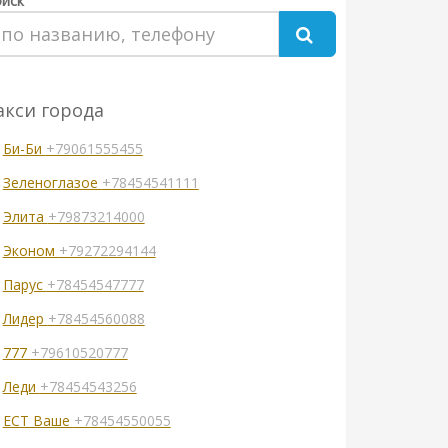
иск
акси города
Би-Би
+79061555455
Зеленоглазое
+78454541111
Элита
+79873214000
Эконом
+79272294144
Парус
+78454547777
Лидер
+78454560088
777
+79610520777
Леди
+78454543256
ECТ Ваше
+78454550055