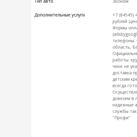
Тип авто
Эконом
Дополнительные услуги
+7 (84545) 
рублей Цен
Формы опла
(adsbygoogl
телефоны: +
область, Ба
Официальны
работы: кр
чеки: не у
доставка п
детским кр
всегда гот
Осуществля
довезем в 
надежные а
службы так
"Профи"