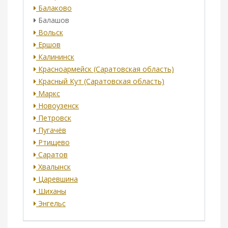
Балаково
Балашов
Вольск
Ершов
Калининск
Красноармейск (Саратовская область)
Красный Кут (Саратовская область)
Маркс
Новоузенск
Петровск
Пугачёв
Ртищево
Саратов
Хвалынск
Царевшина
Шиханы
Энгельс