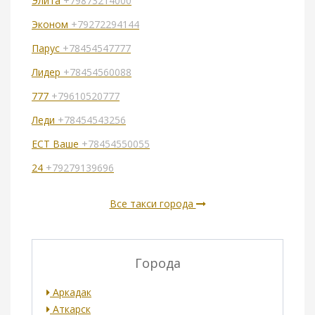
Элита
+79873214000
Эконом
+79272294144
Парус
+78454547777
Лидер
+78454560088
777
+79610520777
Леди
+78454543256
ECТ Ваше
+78454550055
24
+79279139696
Все такси города
Города
Аркадак
Аткарск