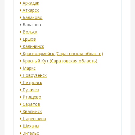
Аркадак
Аткарск
Балаково
Балашов
Вольск
Ершов
Калининск
Красноармейск (Саратовская область)
Красный Кут (Саратовская область)
Маркс
Новоузенск
Петровск
Пугачёв
Ртищево
Саратов
Хвалынск
Царевшина
Шиханы
Энгельс