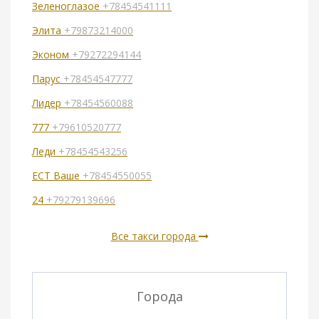
Зеленоглазое
+78454541111
Элита
+79873214000
Эконом
+79272294144
Парус
+78454547777
Лидер
+78454560088
777
+79610520777
Леди
+78454543256
ECТ Ваше
+78454550055
24
+79279139696
Все такси города
Города