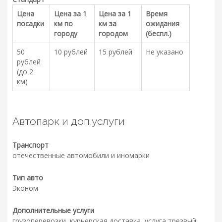
Цена
Цена за 1
Цена за 1
Время
посадки
км по
км за
ожидания
городу
городом
(беспл.)
50
10 рублей
15 рублей
Не указано
рублей
(до 2
км)
Автопарк и доп.услуги
Транспорт
отечественные автомобили и иномарки
Тип авто
Эконом
Дополнительные услуги
грузоперевозки, курьерская доставка, услуга трезвый