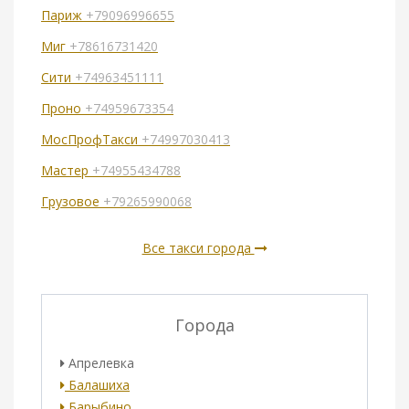
Париж
+79096996655
Миг
+78616731420
Сити
+74963451111
Проно
+74959673354
МосПрофТакси
+74997030413
Мастер
+74955434788
Грузовое
+79265990068
Все такси города
Города
Апрелевка
Балашиха
Барыбино