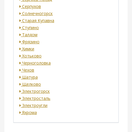
Серпухов
Солнечногорск
Старая Купавна
Ступино
Талдом
Фрязино
Химки
Хотьково
Черноголовка
Чехов
Шатура
Щелково
Электрогорск
Электросталь
Электроугли
Яхрома