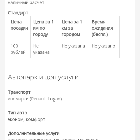
наличный расчет
Стандарт
Цена
Цена за 1
Цена за 1
Время
посадки
км по
км за
ожидания
городу
городом
(беспл.)
100
Не
Не указана
Не указано
рублей
указана
Автопарк и доп.услуги
Транспорт
иномарки (Renault Logan)
Тип авто
эконом, комфорт
Дополнительные услуги
доставка продуктов, межгород, машина с