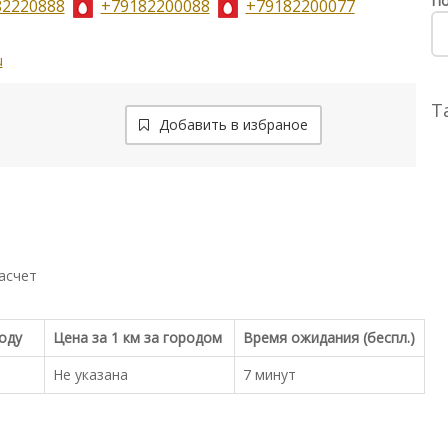
По
82220888
+79182200088
+79182200077
u
Т
Добавить в избраное
асчет
роду
Цена за 1 км за городом
Время ожидания (беспл.)
Не указана
7 минут