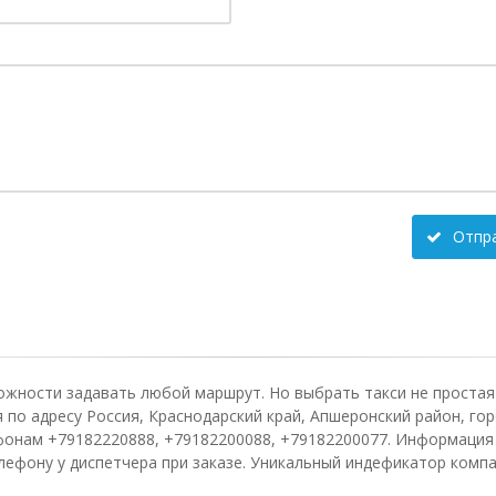
Отпр
ожности задавать любой маршрут. Но выбрать такси не простая 
по адресу Россия, Краснодарский край, Апшеронский район, гор
лефонам +79182220888, +79182200088, +79182200077. Информация
лефону у диспетчера при заказе. Уникальный индефикатор компа