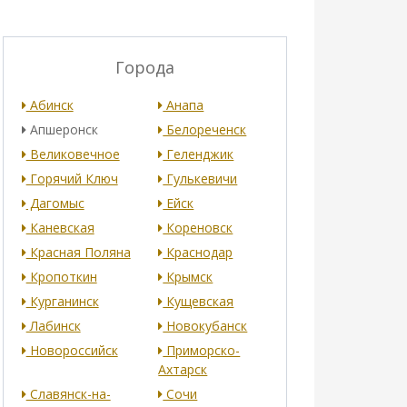
Города
Абинск
Анапа
Апшеронск
Белореченск
Великовечное
Геленджик
Горячий Ключ
Гулькевичи
Дагомыс
Ейск
Каневская
Кореновск
Красная Поляна
Краснодар
Кропоткин
Крымск
Курганинск
Кущевская
Лабинск
Новокубанск
Новороссийск
Приморско-
Ахтарск
Славянск-на-
Сочи