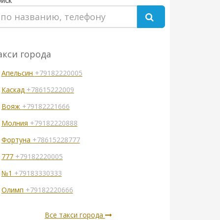
иск
акси города
Апельсин
+79182220005
Каскад
+78615222009
Вояж
+79182221666
Молния
+79182220888
Фортуна
+78615228777
777
+79182220005
№1
+79183330333
Олимп
+79182220666
Все такси города