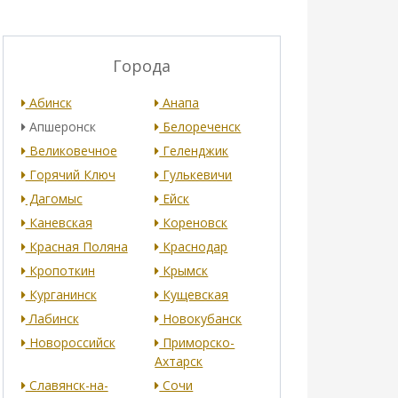
Города
Абинск
Анапа
Апшеронск
Белореченск
Великовечное
Геленджик
Горячий Ключ
Гулькевичи
Дагомыс
Ейск
Каневская
Кореновск
Красная Поляна
Краснодар
Кропоткин
Крымск
Курганинск
Кущевская
Лабинск
Новокубанск
Новороссийск
Приморско-
Ахтарск
Славянск-на-
Сочи