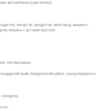
ные автомобили (Lada Granta)
родуктов, лекарств, продуктов, межгород, машина с
ром, машина с детским креслом.
чно, без выходных
аснодарский край, Апшеронский район, город Апшеронск;
о телефону
и нет