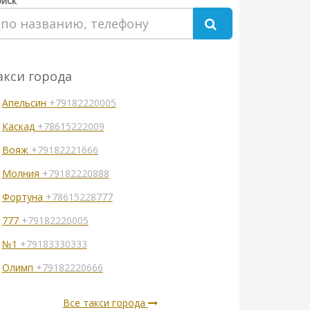
иск
акси города
Апельсин
+79182220005
Каскад
+78615222009
Вояж
+79182221666
Молния
+79182220888
Фортуна
+78615228777
777
+79182220005
№1
+79183330333
Олимп
+79182220666
Все такси города