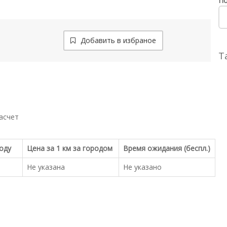
По
Добавить в избраное
Т
асчет
роду
Цена за 1 км за городом
Время ожидания (беспл.)
Не указана
Не указано