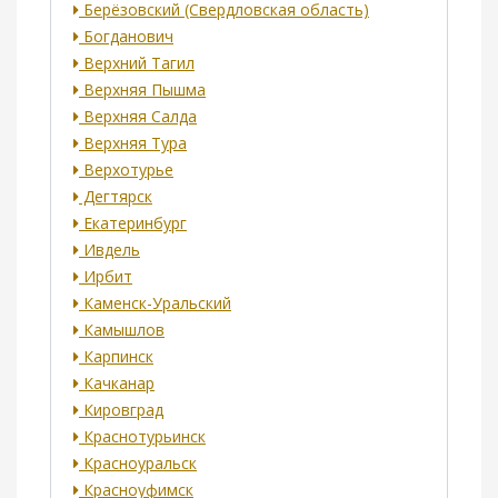
Берёзовский (Свердловская область)
Богданович
Верхний Тагил
Верхняя Пышма
Верхняя Салда
Верхняя Тура
Верхотурье
Дегтярск
Екатеринбург
Ивдель
Ирбит
Каменск-Уральский
Камышлов
Карпинск
Качканар
Кировград
Краснотурьинск
Красноуральск
Красноуфимск