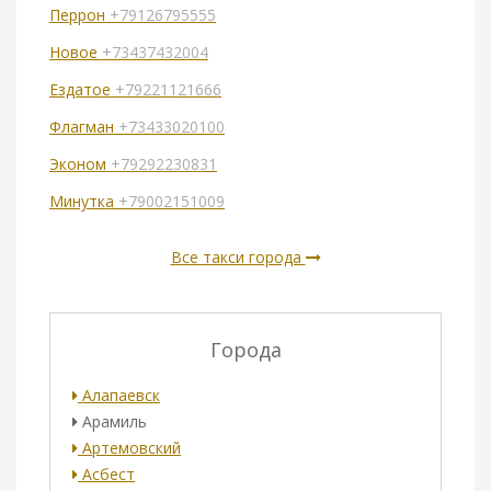
Перрон
+79126795555
Новое
+73437432004
Ездатое
+79221121666
Флагман
+73433020100
Эконом
+79292230831
Минутка
+79002151009
Все такси города
Города
Алапаевск
Арамиль
Артемовский
Асбест