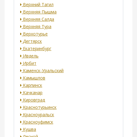
Верхний Тагил
Верхняя Пышма
Верхняя Салда
Верхняя Тура
Верхотурье
Дегтярск
Екатеринбург
Ивдель
Ирбит
Каменск-Уральский
Камышлов
Карпинск
Качканар
Кировград
Краснотурьинск
Красноуральск
Красноуфимск
Кушва
Лесной