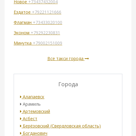
Новое
+73437432004
Ездатое
+79221121666
Флагман
+73433020100
Эконом
+79292230831
Минутка
+79002151009
Все такси города
Города
Алапаевск
Арамиль
Артемовский
Асбест
Берёзовский (Свердловская область)
Богданович