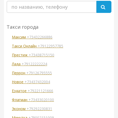
Такси города
Максим
+73432266886
Такси Онлайн
+79122957785
Престиж
+73438715150
Лада
+79122222224
Перрон
+79126795555
Новое
+73437432004
Ездатое
+79221121666
Флагман
+73433020100
Эконом
+79292230831
Минутка
+79002151009