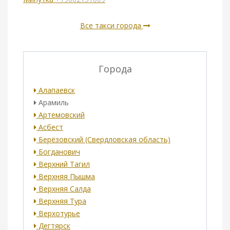
Все такси города
Города
Алапаевск
Арамиль
Артемовский
Асбест
Берёзовский (Свердловская область)
Богданович
Верхний Тагил
Верхняя Пышма
Верхняя Салда
Верхняя Тура
Верхотурье
Дегтярск