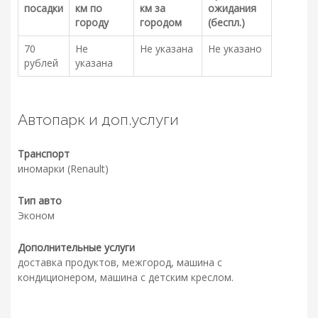
посадки
км по
км за
ожидания
городу
городом
(беспл.)
70
Не
Не указана
Не указано
рублей
указана
Автопарк и доп.услуги
Транспорт
иномарки (Renault)
Тип авто
Эконом
Дополнительные услуги
доставка продуктов, межгород, машина с
кондиционером, машина с детским креслом.