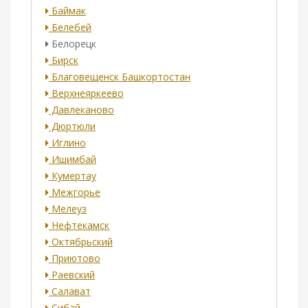
Баймак
Белебей
Белорецк
Бирск
Благовещенск Башкортостан
Верхнеяркеево
Давлеканово
Дюртюли
Иглино
Ишимбай
Кумертау
Межгорье
Мелеуз
Нефтекамск
Октябрьский
Приютово
Раевский
Салават
Сибай