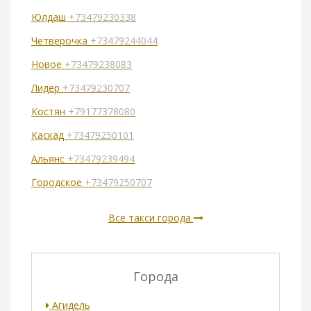
Юлдаш
+73479230338
Четверочка
+73479244044
Новое
+73479238083
Лидер
+73479230707
Костян
+79177378080
Каскад
+73479250101
Альянс
+73479239494
Городское
+73479250707
Все такси города
Города
Агидель