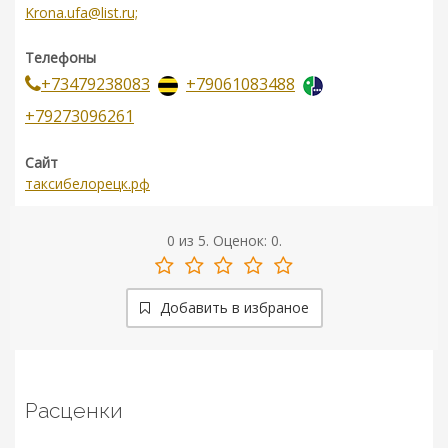
Krona.ufa@list.ru;
Телефоны
+73479238083
+79061083488
+79273096261
Сайт
таксибелорецк.рф
0
из
5.
Оценок:
0
.
Добавить в избраное
Расценки