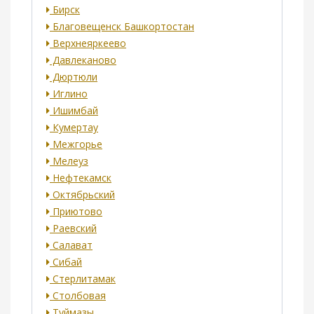
Бирск
Благовещенск Башкортостан
Верхнеяркеево
Давлеканово
Дюртюли
Иглино
Ишимбай
Кумертау
Межгорье
Мелеуз
Нефтекамск
Октябрьский
Приютово
Раевский
Салават
Сибай
Стерлитамак
Столбовая
Туймазы