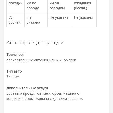
посадки
км по
км за
ожидания
городу
городом
(беспл.)
70
Не
Не указана
Не указано
рублей
указана
Автопарк и доп.услуги
Транспорт
отечественные автомобили и иномарки
Тип авто
Эконом
Дополнительные услуги
доставка продуктов, межгород, машина с
кондиционером, машина с детским креслом.