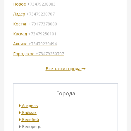
Новое
+73479238083
Лидер
+73479230707
Костян
+79177378080
Каскад
+73479250101
Альянс
+73479239494
Городское
+73479250707
Все такси города
Города
Агидель
Баймак
Белебей
Белорецк