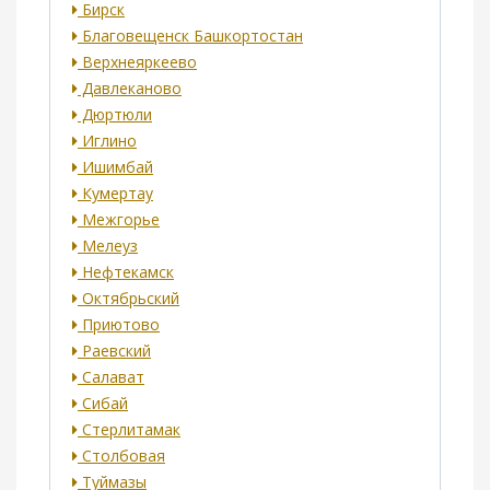
Бирск
Благовещенск Башкортостан
Верхнеяркеево
Давлеканово
Дюртюли
Иглино
Ишимбай
Кумертау
Межгорье
Мелеуз
Нефтекамск
Октябрьский
Приютово
Раевский
Салават
Сибай
Стерлитамак
Столбовая
Туймазы