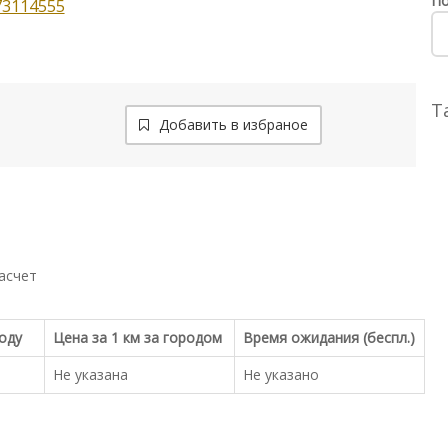
По
73114555
Т
Добавить в избраное
асчет
роду
Цена за 1 км за городом
Время ожидания (беспл.)
Не указана
Не указано