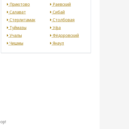
Приютово
Раевский
Салават
Сибай
Стерлитамак
Столбовая
Туймазы
Уфа
Учалы
Фёдоровский
Чишмы
Янаул
ор!