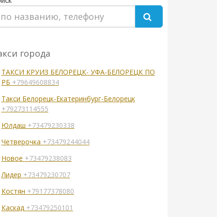
иск
акси города
ТАКСИ КРУИЗ БЕЛОРЕЦК- УФА-БЕЛОРЕЦК ПО
РБ
+79649608834
Такси Белорецк-Екатеринбург-Белорецк
+79273114555
Юлдаш
+73479230338
Четверочка
+73479244044
Новое
+73479238083
Лидер
+73479230707
Костян
+79177378080
Каскад
+73479250101