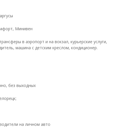
аргусы
мфорт, Минивен
рансферы в аэропорт и на вокзал, курьерские услуги,
дитель, машина с детским креслом, кондиционер.
чно, без выходных
Белорецк;
водители на личном авто