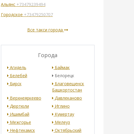
Альянс
+73479239494
Городское
+73479250707
Все такси города
Города
Агидель
Баймак
Белебей
Белорецк
Бирск
Благовещенск
Башкортостан
Верхнеяркеево
Давлеканово
Дюртюли
Иглино
Ишимбай
Кумертау
Межгорье
Мелеуз
Нефтекамск
Октябрьский