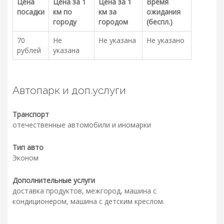
Цена
Цена за 1
Цена за 1
Время
посадки
км по
км за
ожидания
городу
городом
(беспл.)
70
Не
Не указана
Не указано
рублей
указана
Автопарк и доп.услуги
Транспорт
отечественные автомобили и иномарки
Тип авто
Эконом
Дополнительные услуги
доставка продуктов, межгород, машина с
кондиционером, машина с детским креслом.