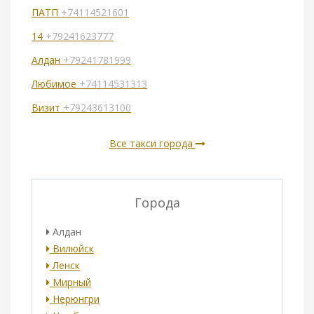
ПАТП
+74114521601
14
+79241623777
Алдан
+79241781999
Любимое
+74114531313
Визит
+79243613100
Все такси города
Города
Алдан
Вилюйск
Ленск
Мирный
Нерюнгри