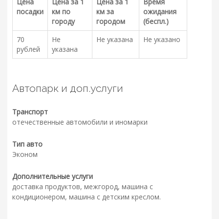
Цена
Цена за 1
Цена за 1
Время
посадки
км по
км за
ожидания
городу
городом
(беспл.)
70
Не
Не указана
Не указано
рублей
указана
Автопарк и доп.услуги
Транспорт
отечественные автомобили и иномарки
Тип авто
Эконом
Дополнительные услуги
доставка продуктов, межгород, машина с
кондиционером, машина с детским креслом.