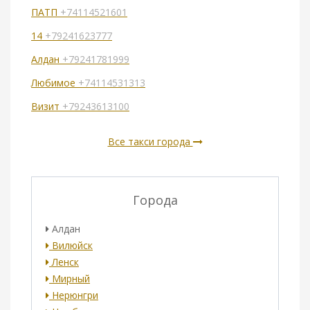
ПАТП
+74114521601
14
+79241623777
Алдан
+79241781999
Любимое
+74114531313
Визит
+79243613100
Все такси города
Города
Алдан
Вилюйск
Ленск
Мирный
Нерюнгри